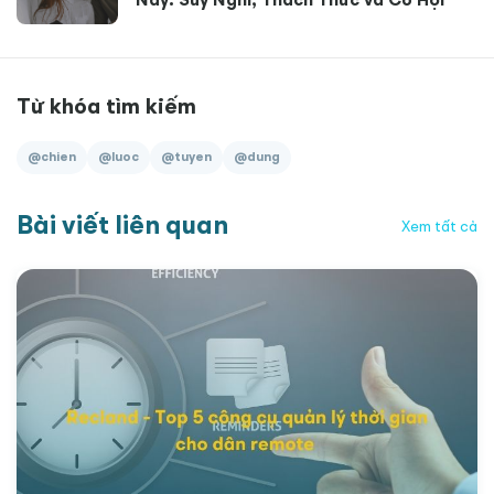
Nay: Suy Nghĩ, Thách Thức và Cơ Hội
Từ khóa tìm kiếm
@chien
@luoc
@tuyen
@dung
Bài viết liên quan
Xem tất cả