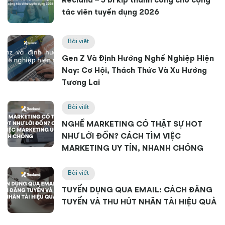
Recland – 5 bí kíp thành công cho cộng
tác viên tuyển dụng 2026
Bài viết
Gen Z Và Định Hướng Nghề Nghiệp Hiện
Nay: Cơ Hội, Thách Thức Và Xu Hướng
Tương Lai
Bài viết
NGHỀ MARKETING CÓ THẬT SỰ HOT
NHƯ LỜI ĐỒN? CÁCH TÌM VIỆC
MARKETING UY TÍN, NHANH CHÓNG
Bài viết
TUYỂN DỤNG QUA EMAIL: CÁCH ĐĂNG
TUYỂN VÀ THU HÚT NHÂN TÀI HIỆU QUẢ