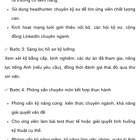
ra trường có tiềm năng.
Sử dụng headhunter chuyên kỹ sư để tìm ứng viên chất lượng
cao.
Kích hoạt mạng lưới giới thiệu nội bộ, các hội kỹ sư, cộng
đồng LinkedIn chuyên ngành.
✅
Bước 3: Sàng lọc hồ sơ kỹ lưỡng
Xem xét kỹ bằng cấp, kinh nghiệm, các dự án đã tham gia, năng
lực tiếng Anh (nếu yêu cầu), đồng thời đánh giá thái độ qua thư
xin việc.
✅
Bước 4: Phỏng vấn chuyên môn kết hợp thực hành
Phỏng vấn kỹ năng cứng: kiến thức chuyên ngành, khả năng
giải quyết vấn đề.
Cho ứng viên làm bài test thực tế hoặc giải quyết tình huống
kỹ thuật cụ thể.
Phỏng vấn kỹ năng mềm: kỹ năng làm việc nhóm, quản lý thời