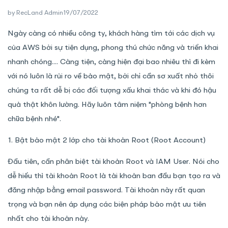
by
RecLand Admin
19/07/2022
Ngày càng có nhiều công ty, khách hàng tìm tới các dịch vụ
của AWS bởi sự tiện dụng, phong thú chức năng và triển khai
nhanh chóng.... Càng tiện, càng hiện đại bao nhiêu thì đi kèm
với nó luôn là rủi ro về bảo mật, bởi chỉ cần sơ xuất nhỏ thôi
chúng ta rất dễ bị các đối tượng xấu khai thác và khi đó hậu
quả thật khôn lường. Hãy luôn tâm niệm "phòng bệnh hơn
chữa bệnh nhé".
1. Bật bảo mật 2 lớp cho tài khoản Root (Root Account)
Đầu tiên, cần phân biệt tài khoản Root và IAM User. Nói cho
dễ hiểu thì tài khoản Root là tài khoản ban đầu bạn tạo ra và
đăng nhập bằng email password. Tài khoản này rất quan
trọng và bạn nên áp dụng các biện pháp bảo mật ưu tiên
nhất cho tài khoản này.