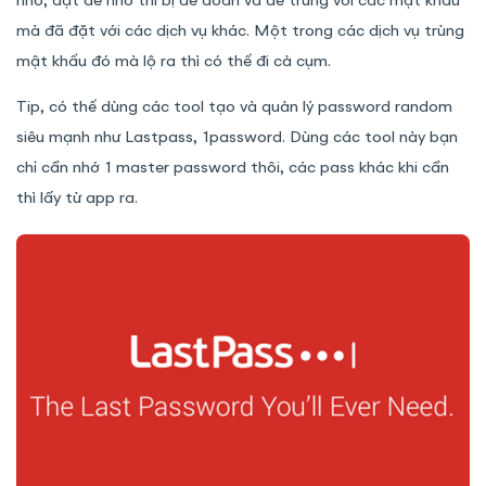
nhớ, đặt dễ nhớ thì bị dễ đoán và dễ trùng với các mật khẩu
mà đã đặt với các dịch vụ khác. Một trong các dịch vụ trùng
mật khẩu đó mà lộ ra thì có thể đi cả cụm.
Tip, có thể dùng các tool tạo và quản lý password random
siêu mạnh như Lastpass, 1password. Dùng các tool này bạn
chỉ cần nhớ 1 master password thôi, các pass khác khi cần
thì lấy từ app ra.