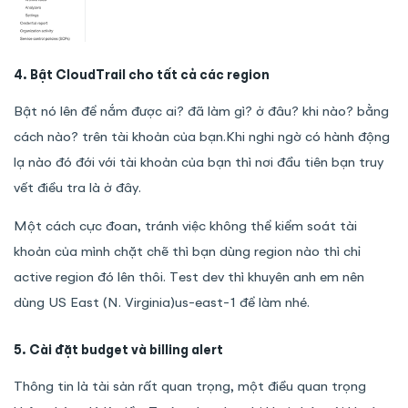
4. Bật CloudTrail cho tất cả các region
Bật nó lên để nắm được ai? đã làm gì? ở đâu? khi nào? bằng
cách nào? trên tài khoản của bạn.Khi nghi ngờ có hành động
lạ nào đó đới với tài khoản của bạn thì nơi đầu tiên bạn truy
vết điều tra là ở đây.
Một cách cực đoan, tránh việc không thể kiểm soát tài
khoản của mình chặt chẽ thì bạn dùng region nào thì chỉ
active region đó lên thôi. Test dev thì khuyên anh em nên
dùng US East (N. Virginia)us-east-1 để làm nhé.
5. Cài đặt budget và billing alert
Thông tin là tài sản rất quan trọng, một điều quan trọng