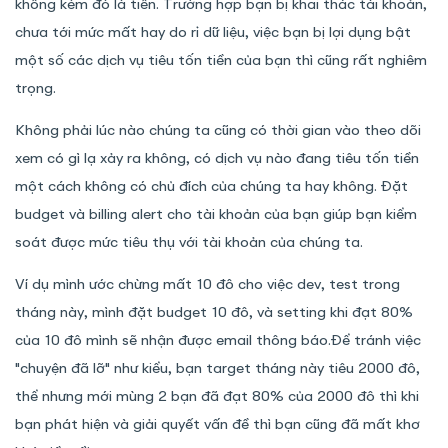
không kém đó là tiền. Trường hợp bạn bị khai thác tài khoản,
chưa tới mức mất hay do rỉ dữ liệu, việc bạn bị lợi dụng bật
một số các dịch vụ tiêu tốn tiền của bạn thì cũng rất nghiêm
trọng.
Không phải lúc nào chúng ta cũng có thời gian vào theo dõi
xem có gì lạ xảy ra không, có dịch vụ nào đang tiêu tốn tiền
một cách không có chủ đích của chúng ta hay không. Đặt
budget và billing alert cho tài khoản của bạn giúp bạn kiểm
soát được mức tiêu thụ với tài khoản của chúng ta.
Ví dụ mình ước chừng mất 10 đô cho việc dev, test trong
tháng này, mình đặt budget 10 đô, và setting khi đạt 80%
của 10 đô mình sẽ nhận được email thông báo.Để tránh việc
"chuyện đã lỡ" như kiểu, bạn target tháng này tiêu 2000 đô,
thể nhưng mới mùng 2 bạn đã đạt 80% của 2000 đô thì khi
bạn phát hiện và giải quyết vấn đề thì bạn cũng đã mất khơ