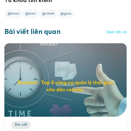
Từ khóa tìm kiếm
@khac
@biet
@chinh
@giua
Bài viết liên quan
Xem tất cả
Bài viết