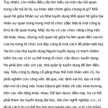
Tuy nhiên, còn nhiều điều cần tìm hiểu và một câu hỏi quan
trọng cần trả lời là, sự khác biệt chính giữa chúng là gì? Mối
quan hệ giữa Nhân sự và Nhà tuyển dụng Mối quan hệ giữa hai
nhân sự quan trọng trong một tổ chức (đặc biệt là một công ty
lớn) là rất quan trọng. Mặc dù họ có các chức năng công việc
rất khác nhau, nhưng mối quan hệ giữa họ liên quan đến vai trò
của họ trong tổ chức (và đây cũng là một cách để phân biệt họ).
Vai trò của nhà tuyển dụng Người tuyển dụng có trách nhiệm
kiểm tra các vị trí cụ thể trong tổ chức cần được tuyển dụng.
Họ phải làm việc với các nhà quản lý tuyển dụng để làm điều
này. Nếu công ty đang cố gắng thay thế một nhân viên cũ, họ
phải nghiên cứu công việc đã qua, xác định vai trò, tạo ra một
bản mô tả công việc hoàn hảovà giới thiệu về việc khai trương
trên các nền tảng khác nhau. Để làm được điều này, họ có thể
phải tham dự tuyển dụng đại học, hội chợ nghề nghiệp, v.v., vì
đó là cách họ có thể thu hút mọi người vào các vị trí còn trống.